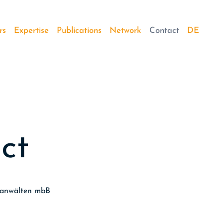
rs
Expertise
Publications
Network
Contact
DE
a
c
t
tsanwälten mbB