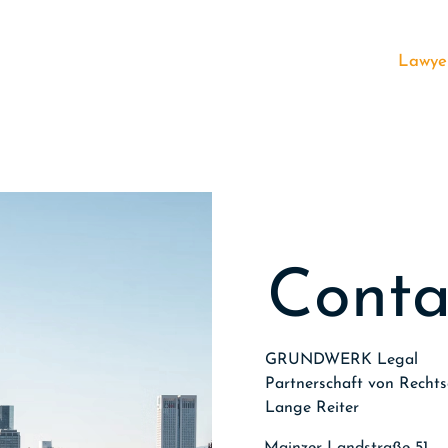
Lawye
C
o
n
t
GRUNDWERK Legal
Partnerschaft von Rech
Lange Reiter